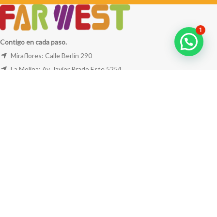
1
Contigo en cada paso.
Miraflores: Calle Berlín 290
La Molina: Av. Javier Prado Este 5254
Cel: +51 953 311 171
Correo:
ventas@farwest.pe
NUESTRAS TIENDAS
TU PEDIDO
LA TIENDA
FAR WEST
TODOS LOS DERECHOS RESERVADOS.
Este sitio está protegido por reCAPTCHA y se aplican la
Política de privacidad
y los
Términos del servicio
de Google.