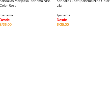
Sandalias Mariposa Ipanema Niña
Sandalias Leaf Ipanema Niña Color
Color Rosa
Lila
Ipanema
Ipanema
Desde
Desde
S/
35.00
S/
35.00