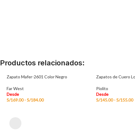
Productos relacionados:
Zapato Mafer-2601 Color Negro
Zapatos de Cuero Lo
Far West
Piolito
Desde
Desde
S/
169.00
-
S/
184.00
S/
145.00
-
S/
155.00