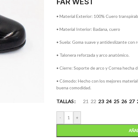
FAR WEST
• Material Exterior: 100% Cuero transpirab
• Material Interior: Badana, cuero
• Suela: Goma suave y antideslizante con re
• Talonera reforzada y arco anatómico.
• Cierre: Soporte de arco y Correa hecha d
• Cómodo: Hecho con los mejores materiales
buena comodidad.
TALLAS
21
22
23
24
25
26
27
-
+
AÑAD