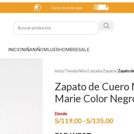
INICIO
NIÑA
NIÑO
MUJER
HOMBRE
SALE
Inicio
/
Tienda
/
Niña
/
Calzado
/
Zapatos
/
Zapato de
Zapato de Cuero 
Marie Color Negr
Desde
S/
119.00
-
S/
135.00