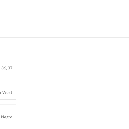
,
36
,
37
ar West
Negro