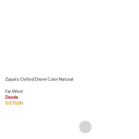
Sandalias Maya-2
Piolito
Desde
S/
145.00
-
S/
155.
Zapato Oxford Dione Color Natural
Far West
Desde
S/
170.00