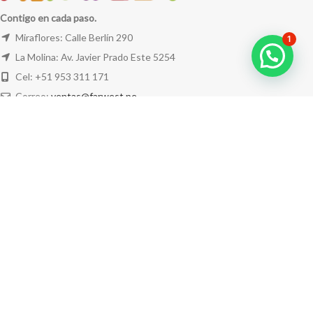
Contigo en cada paso.
Miraflores: Calle Berlín 290
1
La Molina: Av. Javier Prado Este 5254
Cel: +51 953 311 171
Correo:
ventas@farwest.pe
NUESTRAS TIENDAS
TU PEDIDO
LA TIENDA
FAR WEST
TODOS LOS DERECHOS RESERVADOS.
Este sitio está protegido por reCAPTCHA y se aplican la
Política de privacidad
y los
Términos del servicio
de Google.