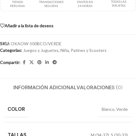
TODAS LAS
TIENDA
TRANSACCIONES
ENVÍOS EN
TARJETAS
PERUANA
SEGURAS
24 HORAS
Añadir a la lista de deseos
SKU:
OKAOW-500BCO/VERDE
Categorías:
Juegos y Juguetes
,
Niña
,
Patines y Scooters
Compartir:
INFORMACIÓN ADICIONAL
VALORACIONES (0)
COLOR
Blanco
,
Verde
TALLAS
M (34-37)
,
S (30-33)