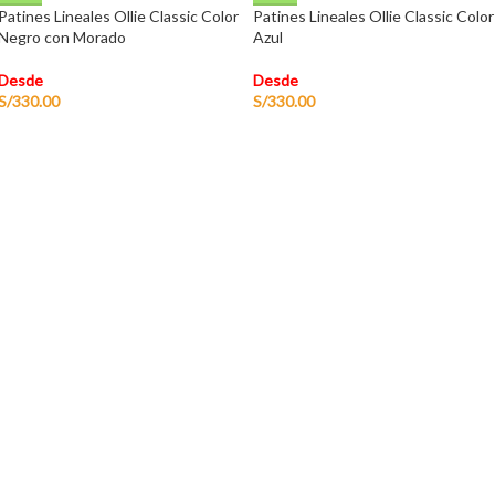
Patines Lineales Ollie Classic Color
Patines Lineales Ollie Classic Color
Negro con Morado
Azul
Desde
Desde
S/
330.00
S/
330.00