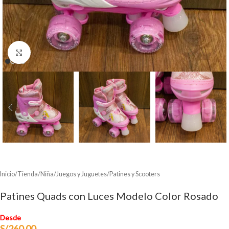
Clic para ampliar
Inicio
/
Tienda
/
Niña
/
Juegos y Juguetes
/
Patines y Scooters
Patines Quads con Luces Modelo Color Rosado
Desde
S/
260.00