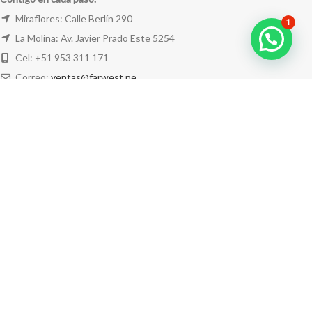
Miraflores: Calle Berlín 290
1
La Molina: Av. Javier Prado Este 5254
Cel: +51 953 311 171
Correo:
ventas@farwest.pe
NUESTRAS TIENDAS
TU PEDIDO
LA TIENDA
FAR WEST
TODOS LOS DERECHOS RESERVADOS.
Este sitio está protegido por reCAPTCHA y se aplican la
Política de privacidad
y los
Términos del servicio
de Google.