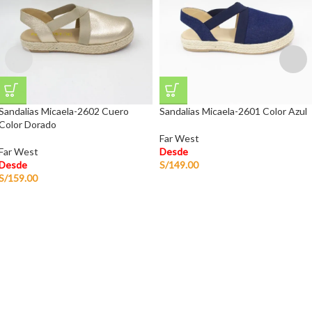
Sandalias Micaela-2602 Cuero
Sandalias Micaela-2601 Color Azul
Color Dorado
Far West
Far West
Desde
Desde
S/
149.00
S/
159.00