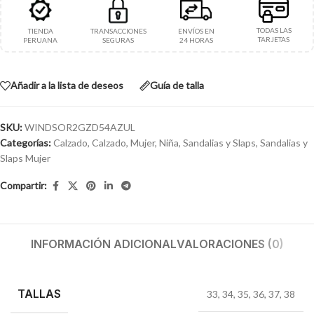
TODAS LAS
TIENDA
TRANSACCIONES
ENVÍOS EN
TARJETAS
PERUANA
SEGURAS
24 HORAS
Añadir a la lista de deseos
Guía de talla
SKU:
WINDSOR2GZD54AZUL
Categorías:
Calzado
,
Calzado
,
Mujer
,
Niña
,
Sandalias y Slaps
,
Sandalias y
Slaps Mujer
Compartir:
INFORMACIÓN ADICIONAL
VALORACIONES (0)
TALLAS
33
,
34
,
35
,
36
,
37
,
38