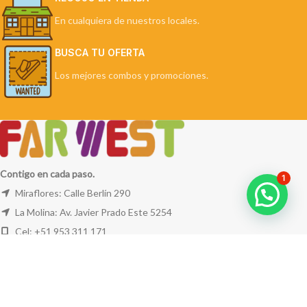
En cualquiera de nuestros locales.
BUSCA TU OFERTA
Los mejores combos y promociones.
Contigo en cada paso.
1
Miraflores: Calle Berlín 290
La Molina: Av. Javier Prado Este 5254
Cel: +51 953 311 171
Correo:
ventas@farwest.pe
NUESTRAS TIENDAS