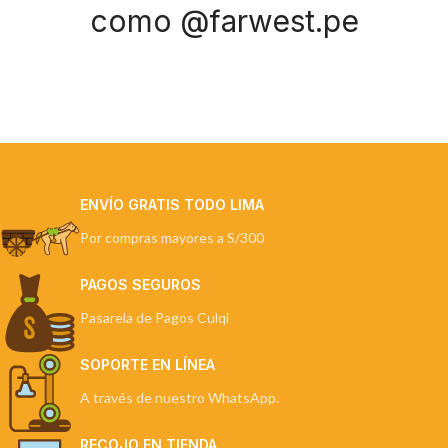
como @farwest.pe
ENVÍO GRATIS TODO LIMA
Por compras mayores a S/300
PAGOS SEGUROS
Pasarela de Pagos Culqi
SOPORTE EN LÍNEA
A través de nuestro WhatsApp.
RECOJO EN TIENDA