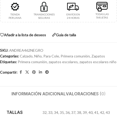
TODAS LAS
TIENDA
TRANSACCIONES
ENVÍOS EN
TARJETAS
PERUANA
SEGURAS
24 HORAS
Añadir a la lista de deseos
Guía de talla
SKU:
ANDREA462NEGRO
Categorías:
Calzado
,
Niño
,
Para Cole
,
Primera comunión
,
Zapatos
Etiquetas:
Primera comunión
,
zapatos escolares
,
zapatos escolares niño
Compartir:
INFORMACIÓN ADICIONAL
VALORACIONES (0)
TALLAS
32
,
33
,
34
,
35
,
36
,
37
,
38
,
39
,
40
,
41
,
42
,
43