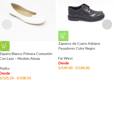
Zapatos de Cuero Adriano
-35%
Pasadores Color Negro
Zapato Blanco Primera Comunión
Far West
Con Lazo – Modelo Alexia
Desde
S/
149.00
-
S/
184.00
Piolito
Desde
S/
101.50
-
S/
108.50