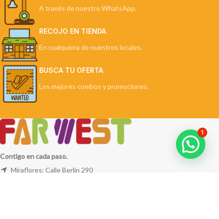
A través de nuestro WhatsApp.
RECOJO EN TIENDA
En cualquiera de nuestros locales.
BUSCA TU OFERTA
Los mejores combos y promociones.
1
Contigo en cada paso.
Miraflores: Calle Berlín 290
La Molina: Av. Javier Prado Este 5254
Cel: +51 953 311 171
Correo:
ventas@farwest.pe