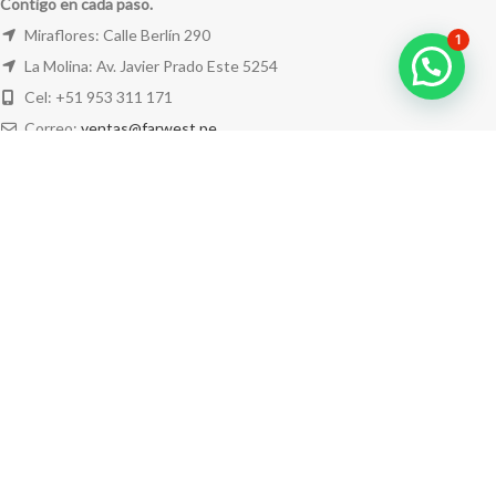
Contigo en cada paso.
Miraflores: Calle Berlín 290
1
La Molina: Av. Javier Prado Este 5254
Cel: +51 953 311 171
Correo:
ventas@farwest.pe
NUESTRAS TIENDAS
TU PEDIDO
LA TIENDA
FAR WEST
TODOS LOS DERECHOS RESERVADOS.
Este sitio está protegido por reCAPTCHA y se aplican la
Política de privacidad
y los
Términos del servicio
de Google.