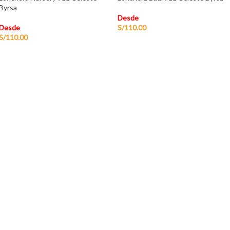
Byrsa
Desde
Desde
S/
110.00
S/
110.00