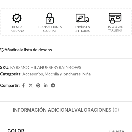
TODAS LAS
TIENDA
TRANSACCIONES
ENVÍOS EN
TARJETAS
PERUANA
SEGURAS
24 HORAS
Añadir a la lista de deseos
SKU:
BYRSMOCHILANURSERYRAINBOWS
Categorías:
Accesorios
,
Mochila y loncheras
,
Niña
Compartir:
INFORMACIÓN ADICIONAL
VALORACIONES (0)
COLOR
Celeste